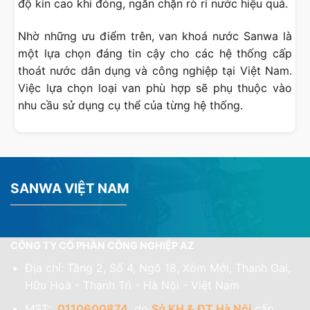
độ kín cao khi đóng, ngăn chặn rò rỉ nước hiệu quả.
Nhờ những ưu điểm trên, van khoá nước Sanwa là
một lựa chọn đáng tin cậy cho các hệ thống cấp
thoát nước dân dụng và công nghiệp tại Việt Nam.
Việc lựa chọn loại van phù hợp sẽ phụ thuộc vào
nhu cầu sử dụng cụ thể của từng hệ thống.
SANWA VIỆT NAM
CÔNG TY CỔ PHẦN CÔNG NGHIỆP AZ
Địa chỉ: Tầng 2, Số 4, Ngõ 18, Xóm Mới, Thanh Oai,
Hữu Hoà - Thanh Trì - Hà Nội - Việt Nam
MST:
0110600874
, do
Sở KH & ĐT Hà Nội
cấp