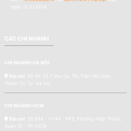
ngày 12.01.2024
CÁC CHI NHANH
CHI NHÁNH HÀ NỘI
Địa chỉ
: Số 46, Tổ 7 khu Ga, Thị Trần Văn Điển,
Thanh Trì, Tp. Hà Nội
CHI NHÁNH HCM
Địa chỉ
: Số 96A - HT44 - KP3, Phường Hiệp Thành,
Quận 12 - TP. HCM