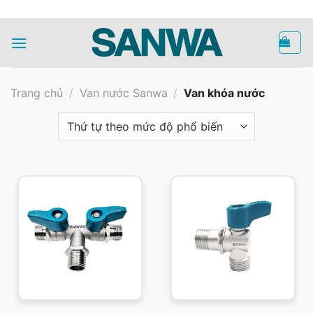
Bỏ
HOTLINE
qua
nội
dung
Trang chủ
/
Van nước Sanwa
/
Van khóa nước