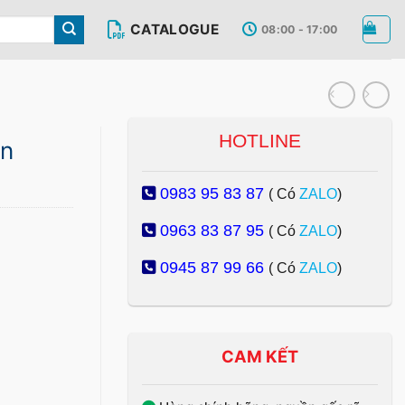
CATALOGUE
08:00 - 17:00
HOTLINE
en
0983 95 83 87
( Có
ZALO
)
0963 83 87 95
( Có
ZALO
)
0945 87 99 66
( Có
ZALO
)
CAM KẾT