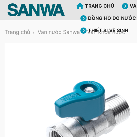
Bỏ
TRANG CHỦ
VA
qua
nội
ĐỒNG HỒ ĐO NƯỚC
dung
THIẾT BỊ VỆ SINH
Trang chủ
/
Van nước Sanwa
/
Van khóa nước