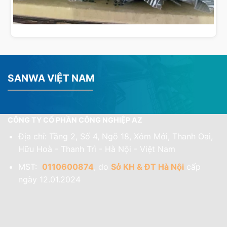
SANWA VIỆT NAM
CÔNG TY CỔ PHẦN CÔNG NGHIỆP AZ
Địa chỉ: Tầng 2, Số 4, Ngõ 18, Xóm Mới, Thanh Oai,
Hữu Hoà - Thanh Trì - Hà Nội - Việt Nam
MST:
0110600874
, do
Sở KH & ĐT Hà Nội
cấp
ngày 12.01.2024