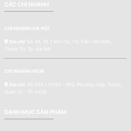
CÁC CHI NHANH
CHI NHÁNH HÀ NỘI
Địa chỉ
: Số 46, Tổ 7 khu Ga, Thị Trần Văn Điển,
Thanh Trì, Tp. Hà Nội
CHI NHÁNH HCM
Địa chỉ
: Số 96A - HT44 - KP3, Phường Hiệp Thành,
Quận 12 - TP. HCM
DANH MỤC SẢN PHẨM