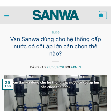
Bỏ
HOTLINE
qua
nội
dung
BLOG
Van Sanwa dùng cho hệ thống cấp
nước có cột áp lớn cần chọn thế
nào?
ĐĂNG VÀO
29/06/2026
BỞI
ADMIN
29
Th6