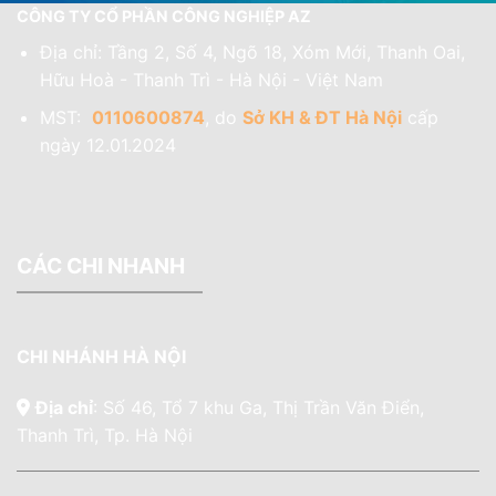
CÔNG TY CỔ PHẦN CÔNG NGHIỆP AZ
Địa chỉ: Tầng 2, Số 4, Ngõ 18, Xóm Mới, Thanh Oai,
Hữu Hoà - Thanh Trì - Hà Nội - Việt Nam
MST:
0110600874
, do
Sở KH & ĐT Hà Nội
cấp
ngày 12.01.2024
CÁC CHI NHANH
CHI NHÁNH HÀ NỘI
Địa chỉ
: Số 46, Tổ 7 khu Ga, Thị Trần Văn Điển,
Thanh Trì, Tp. Hà Nội