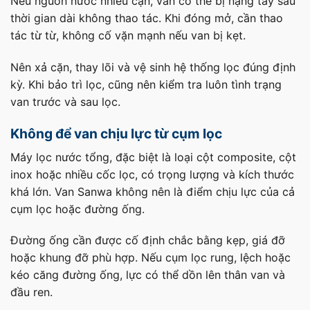
Nếu nguồn nước nhiều cặn, van có thể bị nặng tay sau
thời gian dài không thao tác. Khi đóng mở, cần thao
tác từ từ, không cố vặn mạnh nếu van bị kẹt.
Nên xả cặn, thay lõi và vệ sinh hệ thống lọc đúng định
kỳ. Khi bảo trì lọc, cũng nên kiểm tra luôn tình trạng
van trước và sau lọc.
Không để van chịu lực từ cụm lọc
Máy lọc nước tổng, đặc biệt là loại cột composite, cột
inox hoặc nhiều cốc lọc, có trọng lượng và kích thước
khá lớn. Van Sanwa không nên là điểm chịu lực của cả
cụm lọc hoặc đường ống.
Đường ống cần được cố định chắc bằng kẹp, giá đỡ
hoặc khung đỡ phù hợp. Nếu cụm lọc rung, lệch hoặc
kéo căng đường ống, lực có thể dồn lên thân van và
đầu ren.