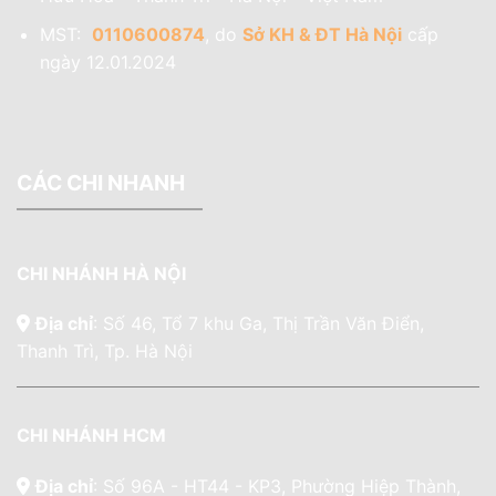
MST:
0110600874
, do
Sở KH & ĐT Hà Nội
cấp
ngày 12.01.2024
CÁC CHI NHANH
CHI NHÁNH HÀ NỘI
Địa chỉ
: Số 46, Tổ 7 khu Ga, Thị Trần Văn Điển,
Thanh Trì, Tp. Hà Nội
CHI NHÁNH HCM
Địa chỉ
: Số 96A - HT44 - KP3, Phường Hiệp Thành,