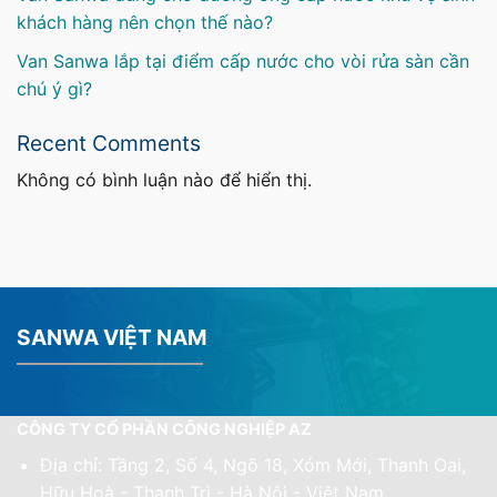
khách hàng nên chọn thế nào?
Van Sanwa lắp tại điểm cấp nước cho vòi rửa sàn cần
chú ý gì?
Recent Comments
Không có bình luận nào để hiển thị.
SANWA VIỆT NAM
CÔNG TY CỔ PHẦN CÔNG NGHIỆP AZ
Địa chỉ: Tầng 2, Số 4, Ngõ 18, Xóm Mới, Thanh Oai,
Hữu Hoà - Thanh Trì - Hà Nội - Việt Nam