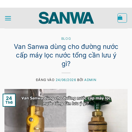
Bỏ
HOTLINE
qua
nội
dung
BLOG
Van Sanwa dùng cho đường nước
cấp máy lọc nước tổng cần lưu ý
gì?
ĐĂNG VÀO
24/06/2026
BỞI
ADMIN
24
Th6