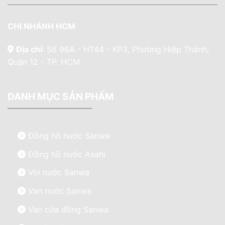
CHI NHÁNH HCM
Địa chỉ
: Số 96A - HT44 - KP3, Phường Hiệp Thành,
Quận 12 - TP. HCM
DANH MỤC SẢN PHẨM
Đồng hồ nước Sanwa
Đồng hồ nước Asahi
Vòi nước Sanwa
Van nước Sanwa
Van cửa đồng Sanwa