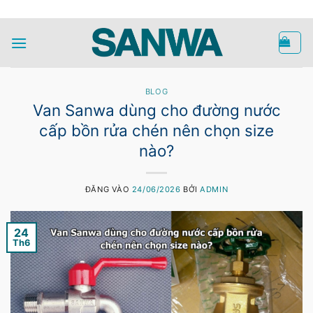
Bỏ
HOTLINE
qua
nội
dung
BLOG
Van Sanwa dùng cho đường nước
cấp bồn rửa chén nên chọn size
nào?
ĐĂNG VÀO
24/06/2026
BỞI
ADMIN
24
Th6