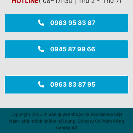
HOTLINE
(
08~17h30 | Thứ 2 ~ Thứ 7
)
0983 95 83 87
0945 87 99 66
0963 83 87 95
Copyright 2026 ©
Bản quyền thuộc về Van Sanwa Việt
Nam- chịu trách nhiệm nội dung: Công ty Cổ Phần Công
Nghiệp AZ