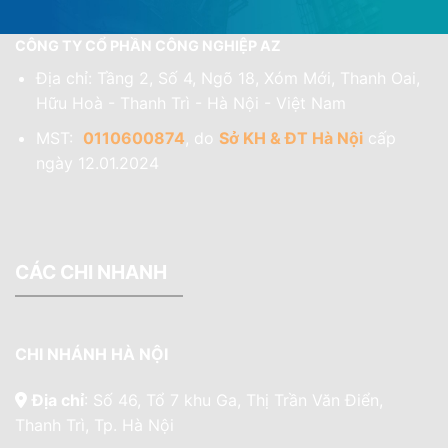
CÔNG TY CỔ PHẦN CÔNG NGHIỆP AZ
Địa chỉ: Tầng 2, Số 4, Ngõ 18, Xóm Mới, Thanh Oai,
Hữu Hoà - Thanh Trì - Hà Nội - Việt Nam
MST:
0110600874
, do
Sở KH & ĐT Hà Nội
cấp
ngày 12.01.2024
CÁC CHI NHANH
CHI NHÁNH HÀ NỘI
Địa chỉ
: Số 46, Tổ 7 khu Ga, Thị Trần Văn Điển,
Thanh Trì, Tp. Hà Nội