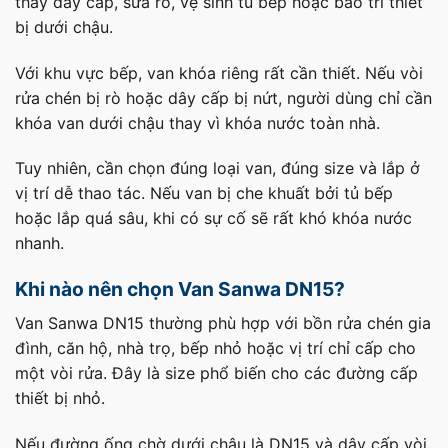
thay dây cấp, sửa rò, vệ sinh tủ bếp hoặc bảo trì thiết
bị dưới chậu.
Với khu vực bếp, van khóa riêng rất cần thiết. Nếu vòi
rửa chén bị rò hoặc dây cấp bị nứt, người dùng chỉ cần
khóa van dưới chậu thay vì khóa nước toàn nhà.
Tuy nhiên, cần chọn đúng loại van, đúng size và lắp ở
vị trí dễ thao tác. Nếu van bị che khuất bởi tủ bếp
hoặc lắp quá sâu, khi có sự cố sẽ rất khó khóa nước
nhanh.
Khi nào nên chọn Van Sanwa DN15?
Van Sanwa DN15 thường phù hợp với bồn rửa chén gia
đình, căn hộ, nhà trọ, bếp nhỏ hoặc vị trí chỉ cấp cho
một vòi rửa. Đây là size phổ biến cho các đường cấp
thiết bị nhỏ.
Nếu đường ống chờ dưới chậu là DN15 và dây cấp vòi