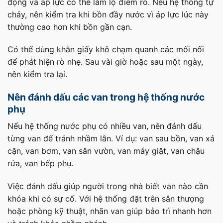
động và áp lực có thể làm lộ điểm rò. Nếu hệ thống tự
chảy, nên kiểm tra khi bồn đầy nước vì áp lực lúc này
thường cao hơn khi bồn gần cạn.
Có thể dùng khăn giấy khô chạm quanh các mối nối
để phát hiện rò nhẹ. Sau vài giờ hoặc sau một ngày,
nên kiểm tra lại.
Nên đánh dấu các van trong hệ thống nước
phụ
Nếu hệ thống nước phụ có nhiều van, nên đánh dấu
từng van để tránh nhầm lẫn. Ví dụ: van sau bồn, van xả
cặn, van bơm, van sân vườn, van máy giặt, van chậu
rửa, van bếp phụ.
Việc đánh dấu giúp người trong nhà biết van nào cần
khóa khi có sự cố. Với hệ thống đặt trên sân thượng
hoặc phòng kỹ thuật, nhãn van giúp bảo trì nhanh hơn