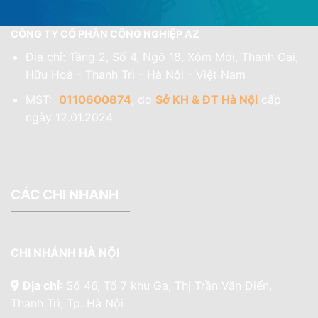
CÔNG TY CỔ PHẦN CÔNG NGHIỆP AZ
Địa chỉ: Tầng 2, Số 4, Ngõ 18, Xóm Mới, Thanh Oai,
Hữu Hoà - Thanh Trì - Hà Nội - Việt Nam
MST:
0110600874
, do
Sở KH & ĐT Hà Nội
cấp
ngày 12.01.2024
CÁC CHI NHANH
CHI NHÁNH HÀ NỘI
Địa chỉ
: Số 46, Tổ 7 khu Ga, Thị Trần Văn Điển,
Thanh Trì, Tp. Hà Nội