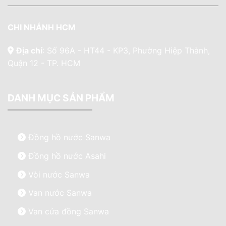
CHI NHÁNH HCM
Địa chỉ
: Số 96A - HT44 - KP3, Phường Hiệp Thành,
Quận 12 - TP. HCM
DANH MỤC SẢN PHẨM
Đồng hồ nước Sanwa
Đồng hồ nước Asahi
Vòi nước Sanwa
Van nước Sanwa
Van cửa đồng Sanwa