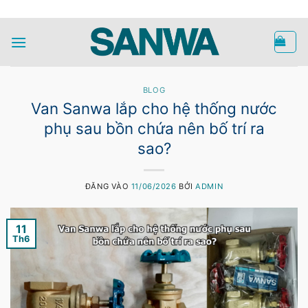
Bỏ
HOTLINE
qua
nội
dung
BLOG
Van Sanwa lắp cho hệ thống nước
phụ sau bồn chứa nên bố trí ra
sao?
ĐĂNG VÀO
11/06/2026
BỞI
ADMIN
11
Th6