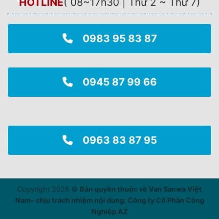
HOTLINE
(
08~17h30 | Thứ 2 ~ Thứ 7
)
0983 95 83 87
0945 87 99 66
0963 83 87 95
Copyright 2026 ©
Bản quyền thuộc về Van Sanwa Việt
Nam- chịu trách nhiệm nội dung: Công ty Cổ Phần Công
Nghiệp AZ