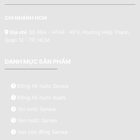
CHI NHÁNH HCM
Địa chỉ
: Số 96A - HT44 - KP3, Phường Hiệp Thành,
Quận 12 - TP. HCM
DANH MỤC SẢN PHẨM
Đồng hồ nước Sanwa
Đồng hồ nước Asahi
Vòi nước Sanwa
Van nước Sanwa
Van cửa đồng Sanwa