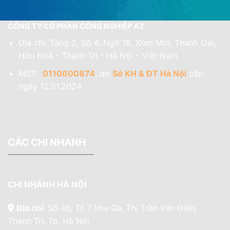
CÔNG TY CỔ PHẦN CÔNG NGHIỆP AZ
Địa chỉ: Tầng 2, Số 4, Ngõ 18, Xóm Mới, Thanh Oai,
Hữu Hoà - Thanh Trì - Hà Nội - Việt Nam
MST:
0110600874
, do
Sở KH & ĐT Hà Nội
cấp
ngày 12.01.2024
CÁC CHI NHANH
CHI NHÁNH HÀ NỘI
Địa chỉ
: Số 46, Tổ 7 khu Ga, Thị Trần Văn Điển,
Thanh Trì, Tp. Hà Nội