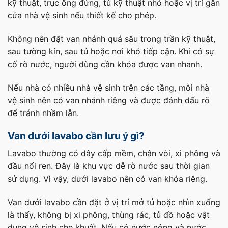
kỹ thuật, trục ống đứng, tủ kỹ thuật nhỏ hoặc vị trí gần
cửa nhà vệ sinh nếu thiết kế cho phép.
Không nên đặt van nhánh quá sâu trong trần kỹ thuật,
sau tường kín, sau tủ hoặc nơi khó tiếp cận. Khi có sự
cố rò nước, người dùng cần khóa được van nhanh.
Nếu nhà có nhiều nhà vệ sinh trên các tầng, mỗi nhà
vệ sinh nên có van nhánh riêng và được đánh dấu rõ
để tránh nhầm lẫn.
Van dưới lavabo cần lưu ý gì?
Lavabo thường có dây cấp mềm, chân vòi, xi phông và
đầu nối ren. Đây là khu vực dễ rò nước sau thời gian
sử dụng. Vì vậy, dưới lavabo nên có van khóa riêng.
Van dưới lavabo cần đặt ở vị trí mở tủ hoặc nhìn xuống
là thấy, không bị xi phông, thùng rác, tủ đồ hoặc vật
dụng vệ sinh che khuất. Nếu có nước nóng và nước