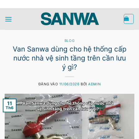
Bỏ
HOTLINE
qua
nội
dung
BLOG
Van Sanwa dùng cho hệ thống cấp
nước nhà vệ sinh tầng trên cần lưu
ý gì?
ĐĂNG VÀO
11/06/2026
BỞI
ADMIN
11
Th6