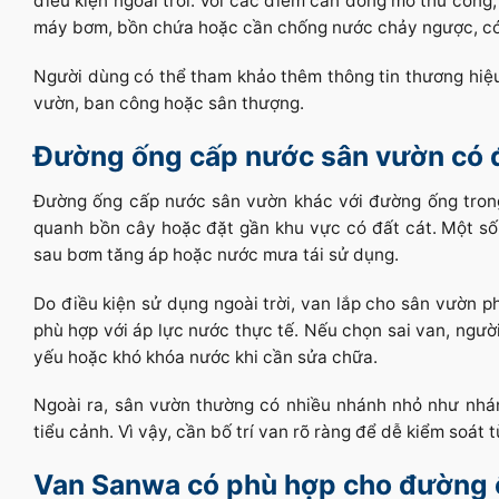
điều kiện ngoài trời. Với các điểm cần đóng mở thủ công
máy bơm, bồn chứa hoặc cần chống nước chảy ngược, có t
Người dùng có thể tham khảo thêm thông tin thương hiệ
vườn, ban công hoặc sân thượng.
Đường ống cấp nước sân vườn có 
Đường ống cấp nước sân vườn khác với đường ống trong 
quanh bồn cây hoặc đặt gần khu vực có đất cát. Một số
sau bơm tăng áp hoặc nước mưa tái sử dụng.
Do điều kiện sử dụng ngoài trời, van lắp cho sân vườn p
phù hợp với áp lực nước thực tế. Nếu chọn sai van, người
yếu hoặc khó khóa nước khi cần sửa chữa.
Ngoài ra, sân vườn thường có nhiều nhánh nhỏ như nhá
tiểu cảnh. Vì vậy, cần bố trí van rõ ràng để dễ kiểm soát 
Van Sanwa có phù hợp cho đường 