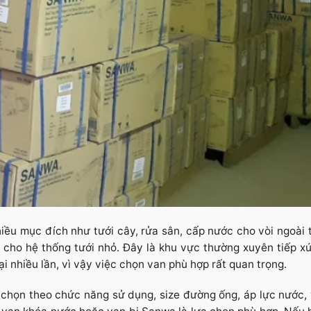
 mục đích như tưới cây, rửa sân, cấp nước cho vòi ngoài tr
cho hệ thống tưới nhỏ. Đây là khu vực thường xuyên tiếp xú
ại nhiều lần, vì vậy việc chọn van phù hợp rất quan trọng.
ọn theo chức năng sử dụng, size đường ống, áp lực nước, vị