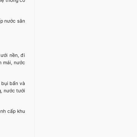
hệ thống có
ấp nước sân
ưới nền, đi
n mái, nước
 bụi bẩn và
g, nước tưới
ánh cấp khu