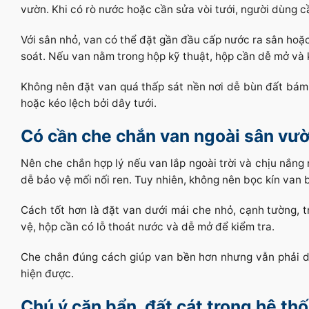
vườn. Khi có rò nước hoặc cần sửa vòi tưới, người dùng 
Với sân nhỏ, van có thể đặt gần đầu cấp nước ra sân hoặc
soát. Nếu van nằm trong hộp kỹ thuật, hộp cần dễ mở và
Không nên đặt van quá thấp sát nền nơi dễ bùn đất bám 
hoặc kéo lệch bởi dây tưới.
Có cần che chắn van ngoài sân vư
Nên che chắn hợp lý nếu van lắp ngoài trời và chịu nắng
dễ bảo vệ mối nối ren. Tuy nhiên, không nên bọc kín van b
Cách tốt hơn là đặt van dưới mái che nhỏ, cạnh tường, 
vệ, hộp cần có lỗ thoát nước và dễ mở để kiểm tra.
Che chắn đúng cách giúp van bền hơn nhưng vẫn phải d
hiện được.
Chú ý cặn bẩn, đất cát trong hệ th