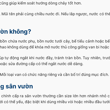
cũng giúp kiểm soát hướng dòng chảy tốt hơn.
n. Mũi tên phải cùng chiều nước đi. Nếu lắp ngược, nước có t
ườn không?
bồn chứa nước phụ, bồn nước tưới cây, bể tiểu cảnh hoặc b
hao không dùng để khóa mở nước thủ công giống van bi hoặc
p tự động ngắt khi nước đầy, tránh tràn bồn. Tuy nhiên, trư
 hoặc sửa đường cấp có thể ngắt nước dễ dàng.
ỗi loại van có chức năng riêng và cần bố trí đúng mục đích.
ng sân vườn
 chính cấp ra sân vườn thường cần size lớn hơn nhánh nhỏ 
i có thể yếu, đặc biệt khi dùng nhiều vòi hoặc nhiều đầu tưới