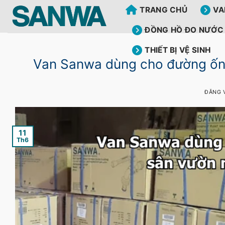
Bỏ
TRANG CHỦ
VA
qua
nội
ĐỒNG HỒ ĐO NƯỚC
dung
THIẾT BỊ VỆ SINH
Van Sanwa dùng cho đường ống
ĐĂNG 
11
Th6