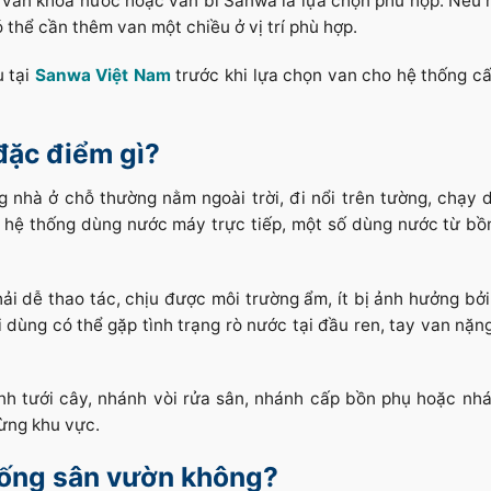
, van khóa nước hoặc van bi Sanwa là lựa chọn phù hợp. Nếu 
hể cần thêm van một chiều ở vị trí phù hợp.
u tại
Sanwa Việt Nam
trước khi lựa chọn van cho hệ thống c
đặc điểm gì?
nhà ở chỗ thường nằm ngoài trời, đi nổi trên tường, chạy d
 hệ thống dùng nước máy trực tiếp, một số dùng nước từ bồ
hải dễ thao tác, chịu được môi trường ẩm, ít bị ảnh hưởng bởi
 dùng có thể gặp tình trạng rò nước tại đầu ren, tay van nặn
nh tưới cây, nhánh vòi rửa sân, nhánh cấp bồn phụ hoặc nh
từng khu vực.
ống sân vườn không?