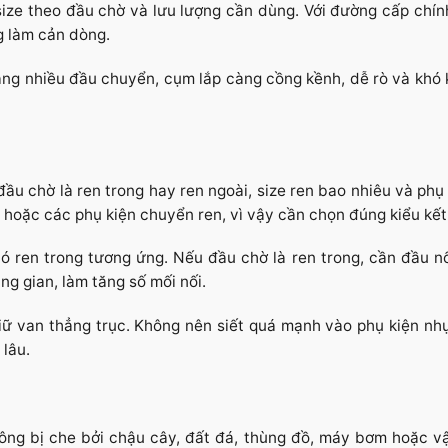
size theo đầu chờ và lưu lượng cần dùng. Với đường cấp chín
g làm cản dòng.
ng nhiều đầu chuyển, cụm lắp càng cồng kềnh, dễ rò và khó k
đầu chờ là ren trong hay ren ngoài, size ren bao nhiêu và phụ
hoặc các phụ kiện chuyển ren, vì vậy cần chọn đúng kiểu kết 
ó ren trong tương ứng. Nếu đầu chờ là ren trong, cần đầu nố
ng gian, làm tăng số mối nối.
giữ van thẳng trục. Không nên siết quá mạnh vào phụ kiện nhự
 lâu.
hông bị che bởi chậu cây, đất đá, thùng đồ, máy bơm hoặc v