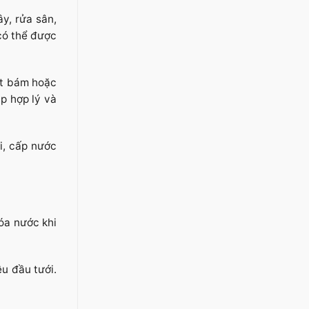
y, rửa sân,
có thể được
át bám hoặc
ắp hợp lý và
i, cấp nước
óa nước khi
u đầu tưới.