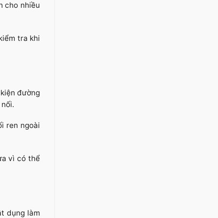
h cho nhiều
iểm tra khi
 kiện đường
nối.
i ren ngoài
a vì có thể
ật dụng làm