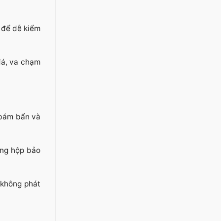
i để dễ kiểm
đá, va chạm
 bám bẩn và
ùng hộp bảo
 không phát