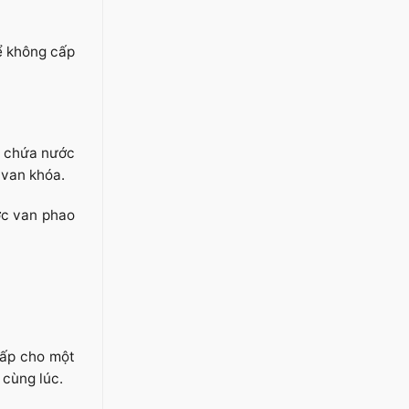
hể không cấp
ể chứa nước
 van khóa.
ớc van phao
cấp cho một
 cùng lúc.