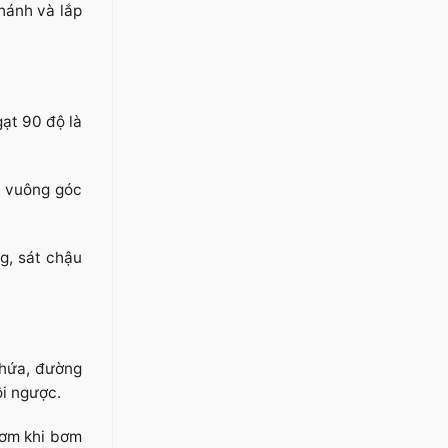
hánh và lắp
ạt 90 độ là
n vuông góc
g, sát chậu
chứa, đường
i ngược.
bơm khi bơm