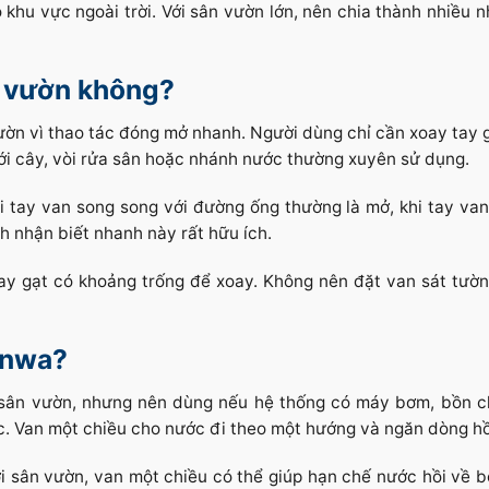
 khu vực ngoài trời. Với sân vườn lớn, nên chia thành nhiều n
n vườn không?
ờn vì thao tác đóng mở nhanh. Người dùng chỉ cần xoay tay g
ưới cây, vòi rửa sân hoặc nhánh nước thường xuyên sử dụng.
hi tay van song song với đường ống thường là mở, khi tay va
h nhận biết nhanh này rất hữu ích.
tay gạt có khoảng trống để xoay. Không nên đặt van sát tườn
anwa?
 sân vườn, nhưng nên dùng nếu hệ thống có máy bơm, bồn 
. Van một chiều cho nước đi theo một hướng và ngăn dòng hồ
i sân vườn, van một chiều có thể giúp hạn chế nước hồi về 