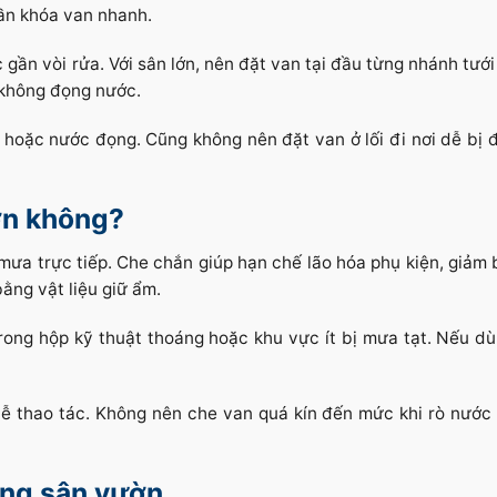
cần khóa van nhanh.
 gần vòi rửa. Với sân lớn, nên đặt van tại đầu từng nhánh tướ
 không đọng nước.
hoặc nước đọng. Cũng không nên đặt van ở lối đi nơi dễ bị 
ờn không?
 mưa trực tiếp. Che chắn giúp hạn chế lão hóa phụ kiện, giảm
ằng vật liệu giữ ẩm.
trong hộp kỹ thuật thoáng hoặc khu vực ít bị mưa tạt. Nếu d
ễ thao tác. Không nên che van quá kín đến mức khi rò nước
ống sân vườn