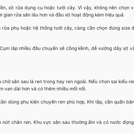
ền, xịt rửa dụng cụ hoặc tưới cây. Vì vậy, không nên chọn 
i gian rửa sân lâu hơn và đầu xịt hoạt động kém hiệu quả.
rửa phụ hoặc hệ thống tưới cây, càng cần chọn đúng size đ
 Cụm lắp nhiều đầu chuyển sẽ cồng kềnh, dễ vướng dây xịt v
chờ sân sau là ren trong hay ren ngoài. Nếu chọn sai kiểu re
 van dài hơn và có thêm nhiều mối nối.
cần dùng phụ kiện chuyển ren phù hợp. Khi lắp, cần quấn bă
m nứt chân ren. Khu vực sân sau thường ẩm và có nước đọng,