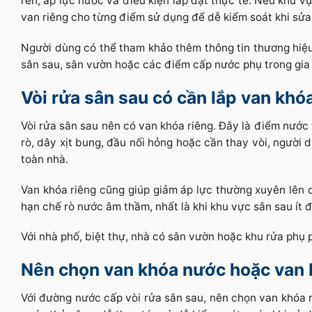
ren, áp lực nước và điều kiện lắp đặt thực tế. Nếu khu 
van riêng cho từng điểm sử dụng để dễ kiểm soát khi sửa
Người dùng có thể tham khảo thêm thông tin thương hiệ
sân sau, sân vườn hoặc các điểm cấp nước phụ trong gia 
Vòi rửa sân sau có cần lắp van khó
Vòi rửa sân sau nên có van khóa riêng. Đây là điểm nước 
rò, dây xịt bung, đầu nối hỏng hoặc cần thay vòi, người
toàn nhà.
Van khóa riêng cũng giúp giảm áp lực thường xuyên lên d
hạn chế rò nước âm thầm, nhất là khi khu vực sân sau ít 
Với nhà phố, biệt thự, nhà có sân vườn hoặc khu rửa phụ p
Nên chọn van khóa nước hoặc van 
Với đường nước cấp vòi rửa sân sau, nên chọn van khóa