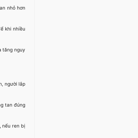
van nhỏ hơn
ể khi nhiều
à tăng nguy
n, người lắp
ng tan đúng
 nếu ren bị