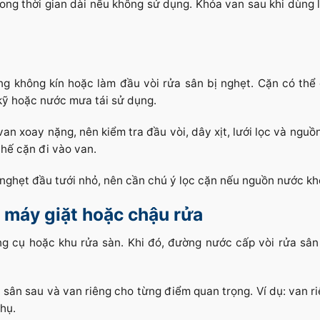
rong thời gian dài nếu không sử dụng. Khóa van sau khi dùng 
g không kín hoặc làm đầu vòi rửa sân bị nghẹt. Cặn có thể
kỹ hoặc nước mưa tái sử dụng.
an xoay nặng, nên kiểm tra đầu vòi, dây xịt, lưới lọc và nguồ
hế cặn đi vào van.
m nghẹt đầu tưới nhỏ, nên cần chú ý lọc cặn nếu nguồn nước k
 máy giặt hoặc chậu rửa
ng cụ hoặc khu rửa sàn. Khi đó, đường nước cấp vòi rửa sân
 sân sau và van riêng cho từng điểm quan trọng. Ví dụ: van ri
hụ.