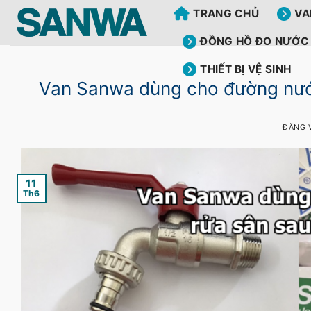
Bỏ
TRANG CHỦ
VA
qua
nội
ĐỒNG HỒ ĐO NƯỚC
dung
THIẾT BỊ VỆ SINH
Van Sanwa dùng cho đường nước
ĐĂNG 
11
Th6