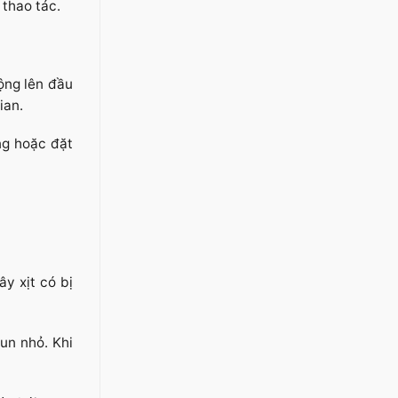
 thao tác.
ộng lên đầu
ian.
ng hoặc đặt
y xịt có bị
un nhỏ. Khi