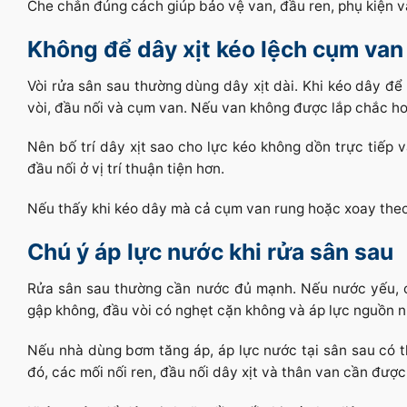
Che chắn đúng cách giúp bảo vệ van, đầu ren, phụ kiện v
Không để dây xịt kéo lệch cụm van
Vòi rửa sân sau thường dùng dây xịt dài. Khi kéo dây để
vòi, đầu nối và cụm van. Nếu van không được lắp chắc hoặ
Nên bố trí dây xịt sao cho lực kéo không dồn trực tiếp
đầu nối ở vị trí thuận tiện hơn.
Nếu thấy khi kéo dây mà cả cụm van rung hoặc xoay theo,
Chú ý áp lực nước khi rửa sân sau
Rửa sân sau thường cần nước đủ mạnh. Nếu nước yếu, cầ
gập không, đầu vòi có nghẹt cặn không và áp lực nguồn 
Nếu nhà dùng bơm tăng áp, áp lực nước tại sân sau có t
đó, các mối nối ren, đầu nối dây xịt và thân van cần được 