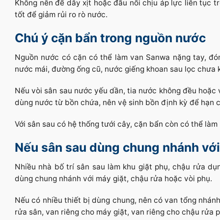
Không nên để dây xịt hoặc đầu nối chịu áp lực liên tục t
tốt để giảm rủi ro rò nước.
Chú ý cặn bẩn trong nguồn nước
Nguồn nước có cặn có thể làm van Sanwa nặng tay, đón
nước mái, đường ống cũ, nước giếng khoan sau lọc chưa 
Nếu vòi sân sau nước yếu dần, tia nước không đều hoặc v
dùng nước từ bồn chứa, nên vệ sinh bồn định kỳ để hạn c
Với sân sau có hệ thống tưới cây, cặn bẩn còn có thể là
Nếu sân sau dùng chung nhánh với
Nhiều nhà bố trí sân sau làm khu giặt phụ, chậu rửa dụ
dùng chung nhánh với máy giặt, chậu rửa hoặc vòi phụ.
Nếu có nhiều thiết bị dùng chung, nên có van tổng nhánh
rửa sân, van riêng cho máy giặt, van riêng cho chậu rửa p