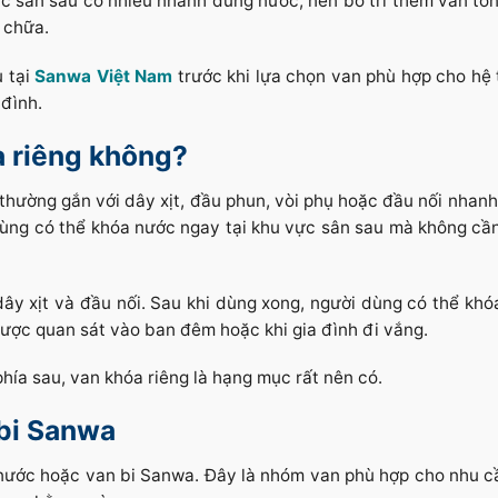
vực sân sau có nhiều nhánh dùng nước, nên bố trí thêm van tổ
 chữa.
u tại
Sanwa Việt Nam
trước khi lựa chọn van phù hợp cho hệ
đình.
a riêng không?
thường gắn với dây xịt, đầu phun, vòi phụ hoặc đầu nối nhanh
 dùng có thể khóa nước ngay tại khu vực sân sau mà không cầ
ây xịt và đầu nối. Sau khi dùng xong, người dùng có thể khóa
được quan sát vào ban đêm hoặc khi gia đình đi vắng.
hía sau, van khóa riêng là hạng mục rất nên có.
bi Sanwa
 nước hoặc van bi Sanwa. Đây là nhóm van phù hợp cho nhu 