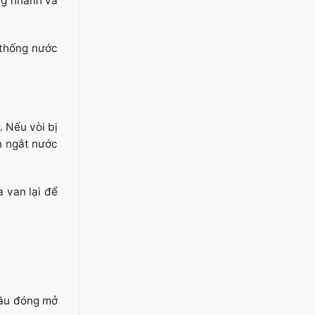
ng nhánh và
 thống nước
. Nếu vòi bị
n ngắt nước
 van lại để
cầu đóng mở