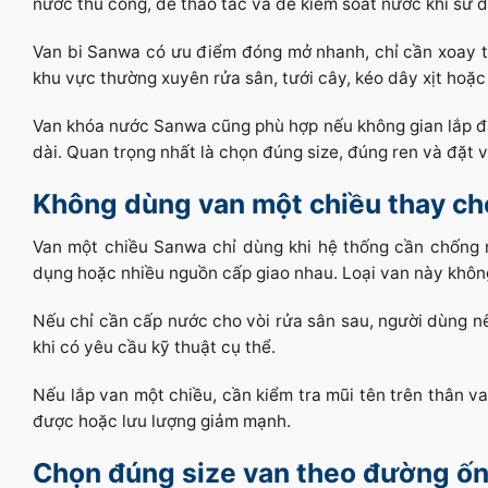
nước thủ công, dễ thao tác và dễ kiểm soát nước khi sử 
Van bi Sanwa có ưu điểm đóng mở nhanh, chỉ cần xoay t
khu vực thường xuyên rửa sân, tưới cây, kéo dây xịt hoặ
Van khóa nước Sanwa cũng phù hợp nếu không gian lắp đặt
dài. Quan trọng nhất là chọn đúng size, đúng ren và đặt va
Không dùng van một chiều thay ch
Van một chiều Sanwa chỉ dùng khi hệ thống cần chống 
dụng hoặc nhiều nguồn cấp giao nhau. Loại van này khô
Nếu chỉ cần cấp nước cho vòi rửa sân sau, người dùng nê
khi có yêu cầu kỹ thuật cụ thể.
Nếu lắp van một chiều, cần kiểm tra mũi tên trên thân 
được hoặc lưu lượng giảm mạnh.
Chọn đúng size van theo đường ốn