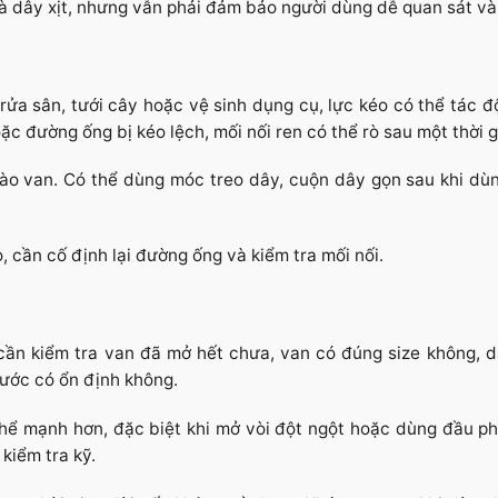
à dây xịt, nhưng vẫn phải đảm bảo người dùng dễ quan sát và
 rửa sân, tưới cây hoặc vệ sinh dụng cụ, lực kéo có thể tác đ
c đường ống bị kéo lệch, mối nối ren có thể rò sau một thời g
 vào van. Có thể dùng móc treo dây, cuộn dây gọn sau khi dù
 cần cố định lại đường ống và kiểm tra mối nối.
n kiểm tra van đã mở hết chưa, van có đúng size không, dâ
nước có ổn định không.
hể mạnh hơn, đặc biệt khi mở vòi đột ngột hoặc dùng đầu ph
kiểm tra kỹ.