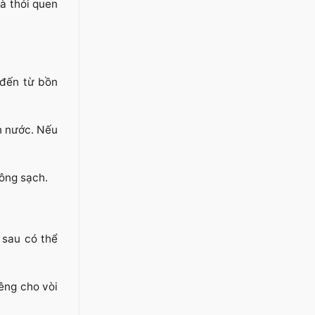
là thói quen
 đến từ bồn
n nước. Nếu
hông sạch.
 sau có thể
êng cho vòi