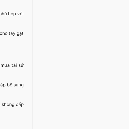
phù hợp với
cho tay gạt
 mưa tái sử
lắp bổ sung
c không cấp