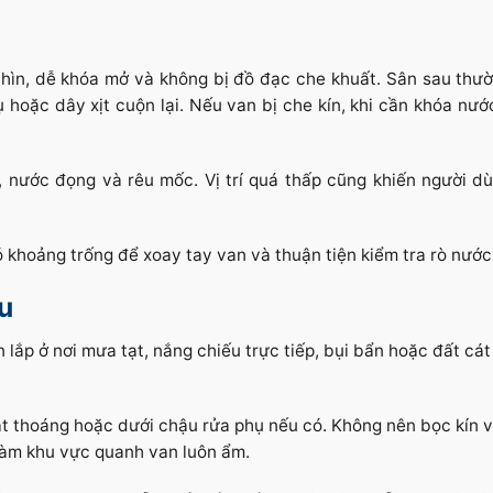
nhìn, dễ khóa mở và không bị đồ đạc che khuất. Sân sau thư
 hoặc dây xịt cuộn lại. Nếu van bị che kín, khi cần khóa nướ
 nước đọng và rêu mốc. Vị trí quá thấp cũng khiến người dù
có khoảng trống để xoay tay van và thuận tiện kiểm tra rò nước
u
 lắp ở nơi mưa tạt, nắng chiếu trực tiếp, bụi bẩn hoặc đất cá
uật thoáng hoặc dưới chậu rửa phụ nếu có. Không nên bọc kín v
 làm khu vực quanh van luôn ẩm.