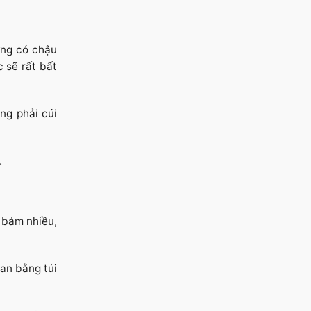
ờng có chậu
c sẽ rất bất
ng phải cúi
.
t bám nhiều,
an bằng túi