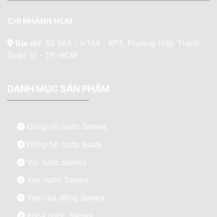
CHI NHÁNH HCM
Địa chỉ
: Số 96A - HT44 - KP3, Phường Hiệp Thành,
Quận 12 - TP. HCM
DANH MỤC SẢN PHẨM
Đồng hồ nước Sanwa
Đồng hồ nước Asahi
Vòi nước Sanwa
Van nước Sanwa
Van cửa đồng Sanwa
Khoá nước Sanwa