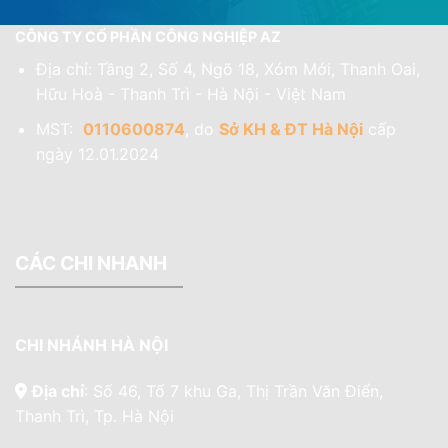
CÔNG TY CỔ PHẦN CÔNG NGHIỆP AZ
Địa chỉ: Tầng 2, Số 4, Ngõ 18, Xóm Mới, Thanh Oai,
Hữu Hoà - Thanh Trì - Hà Nội - Việt Nam
MST:
0110600874
, do
Sở KH & ĐT Hà Nội
cấp
ngày 12.01.2024
CÁC CHI NHANH
CHI NHÁNH HÀ NỘI
Địa chỉ
: Số 46, Tổ 7 khu Ga, Thị Trần Văn Điển,
Thanh Trì, Tp. Hà Nội