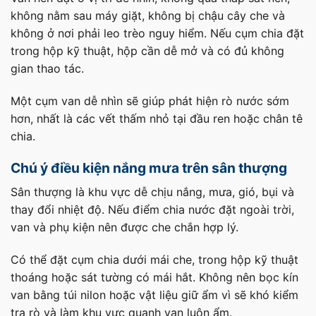
không nằm sau máy giặt, không bị chậu cây che và
không ở nơi phải leo trèo nguy hiểm. Nếu cụm chia đặt
trong hộp kỹ thuật, hộp cần dễ mở và có đủ không
gian thao tác.
Một cụm van dễ nhìn sẽ giúp phát hiện rò nước sớm
hơn, nhất là các vết thấm nhỏ tại đầu ren hoặc chân tê
chia.
Chú ý điều kiện nắng mưa trên sân thượng
Sân thượng là khu vực dễ chịu nắng, mưa, gió, bụi và
thay đổi nhiệt độ. Nếu điểm chia nước đặt ngoài trời,
van và phụ kiện nên được che chắn hợp lý.
Có thể đặt cụm chia dưới mái che, trong hộp kỹ thuật
thoáng hoặc sát tường có mái hắt. Không nên bọc kín
van bằng túi nilon hoặc vật liệu giữ ẩm vì sẽ khó kiểm
tra rò và làm khu vực quanh van luôn ẩm.