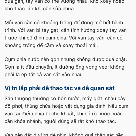
quá gần, tay van có thể vướng nhau, khó xoay hoặc
khó tháo lắp khi cần sửa chữa.
Mỗi van cần có khoảng trống để đóng mở hết hành
trình. Với van bi tay gạt, cần tính hướng xoay tay van
trước khi cố định cụm chia. Với van tay vặn, cần có
khoảng trống để cầm và xoay thoải mái.
Cụm chia nước nên gọn nhưng không được quá chật.
Gọn là ít đầu chuyển, ít đường ống vòng vèo; không
phải là ép tất cả van sát vào nhau.
Vị trí lắp phải dễ thao tác và dễ quan sát
Sân thượng thường có bồn nước, máy giặt, chậu cây,
đồ phơi, thùng chứa hoặc vật dụng gia đình. Nếu cụm
van tại điểm chia bị che khuất, khi có rò nước hoặc
cần khóa nhánh, người dùng sẽ rất khó thao tác.
Van nên đặt ở vị trí dễ nhìn, không quá thấp sát nền,