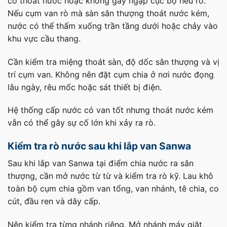
có thoát nước hoặc không gây ngập cục bộ nếu rò.
Nếu cụm van rò mà sàn sân thượng thoát nước kém,
nước có thể thấm xuống trần tầng dưới hoặc chảy vào
khu vực cầu thang.
Cần kiểm tra miệng thoát sàn, độ dốc sân thượng và vị
trí cụm van. Không nên đặt cụm chia ở nơi nước đọng
lâu ngày, rêu mốc hoặc sát thiết bị điện.
Hệ thống cấp nước có van tốt nhưng thoát nước kém
vẫn có thể gây sự cố lớn khi xảy ra rò.
Kiểm tra rò nước sau khi lắp van Sanwa
Sau khi lắp van Sanwa tại điểm chia nước ra sân
thượng, cần mở nước từ từ và kiểm tra rò kỹ. Lau khô
toàn bộ cụm chia gồm van tổng, van nhánh, tê chia, co
cút, đầu ren và dây cấp.
Nên kiểm tra từng nhánh riêng. Mở nhánh máy giặt,