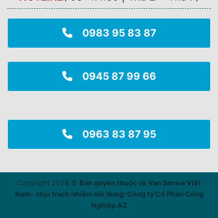
0983 95 83 87
0945 87 99 66
0963 83 87 95
Copyright 2026 ©
Bản quyền thuộc về Van Sanwa Việt
Nam- chịu trách nhiệm nội dung: Công ty Cổ Phần Công
Nghiệp AZ