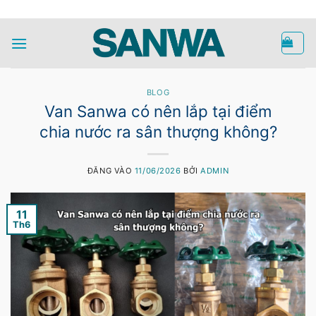
Bỏ
HOTLINE
qua
nội
dung
BLOG
Van Sanwa có nên lắp tại điểm
chia nước ra sân thượng không?
ĐĂNG VÀO
11/06/2026
BỞI
ADMIN
11
Th6