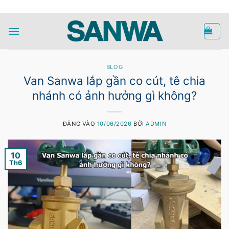
Bỏ
HOTLINE
qua
nội
dung
BLOG
Van Sanwa lắp gần co cút, tê chia
nhánh có ảnh hưởng gì không?
ĐĂNG VÀO
10/06/2026
BỞI
ADMIN
10
Th6