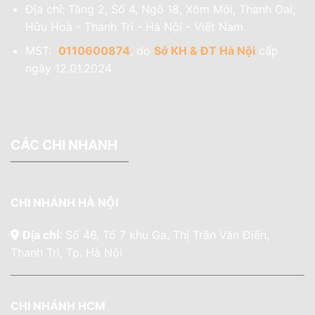
Địa chỉ: Tầng 2, Số 4, Ngõ 18, Xóm Mới, Thanh Oai,
Hữu Hoà - Thanh Trì - Hà Nội - Việt Nam
MST:
0110600874
, do
Sở KH & ĐT Hà Nội
cấp
ngày 12.01.2024
CÁC CHI NHANH
CHI NHÁNH HÀ NỘI
Địa chỉ
: Số 46, Tổ 7 khu Ga, Thị Trần Văn Điển,
Thanh Trì, Tp. Hà Nội
CHI NHÁNH HCM