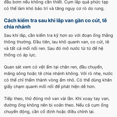
đầu bơm nếu không cần thiết. Cụm lắp quá phức tạp
có thể làm khó bảo trì và tăng nguy cơ rò do rung.
Cách kiểm tra sau khi lắp van gần co cút, tê
chia nhánh
Sau khi lắp, cần kiểm tra kỹ hơn so với đoạn ống thẳng
thông thường. Đầu tiên, lau khô quanh van, co cút, tê
và tất cả mối nối ren. Sau đó mở nước từ từ để hệ
thống có áp lực.
Quan sát xem có vệt ẩm tại chân ren, đầu chuyển,
măng sông hoặc tê chia nhánh không. Với rò nhẹ, nước
có thể chỉ thấm thành vòng ẩm nhỏ. Có thể dùng khăn
giấy chạm quanh mối nối để phát hiện dễ hơn.
Tiếp theo, thử đóng mở van vài lần. Khi xoay tay van,
đường ống không nên bị xoắn theo. Nếu cả cụm ống
chuyển động, cần cố định hoặc điều chỉnh lại.