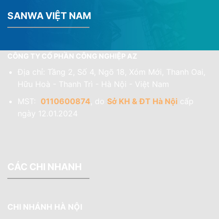
SANWA VIỆT NAM
CÔNG TY CỔ PHẦN CÔNG NGHIỆP AZ
Địa chỉ: Tầng 2, Số 4, Ngõ 18, Xóm Mới, Thanh Oai,
Hữu Hoà - Thanh Trì - Hà Nội - Việt Nam
MST:
0110600874
, do
Sở KH & ĐT Hà Nội
cấp
ngày 12.01.2024
CÁC CHI NHANH
CHI NHÁNH HÀ NỘI