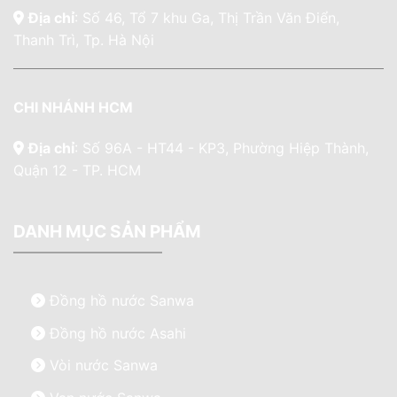
Địa chỉ
: Số 46, Tổ 7 khu Ga, Thị Trần Văn Điển,
Thanh Trì, Tp. Hà Nội
CHI NHÁNH HCM
Địa chỉ
: Số 96A - HT44 - KP3, Phường Hiệp Thành,
Quận 12 - TP. HCM
DANH MỤC SẢN PHẨM
Đồng hồ nước Sanwa
Đồng hồ nước Asahi
Vòi nước Sanwa