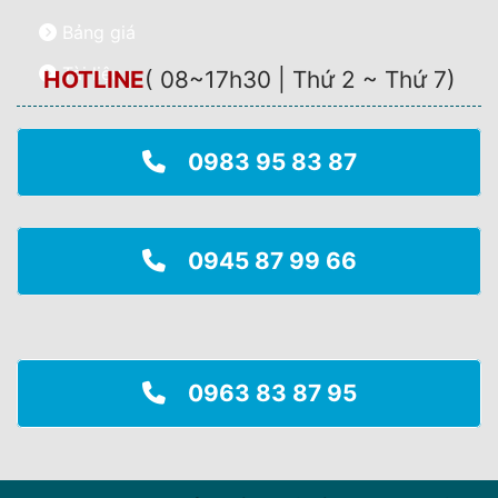
Bảng giá
Tài liệu
HOTLINE
(
08~17h30 | Thứ 2 ~ Thứ 7
)
0983 95 83 87
0945 87 99 66
0963 83 87 95