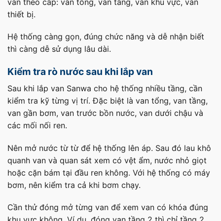
van theo cấp: van tổng, van tầng, van khu vực, van
thiết bị.
Hệ thống càng gọn, đúng chức năng và dễ nhận biết
thì càng dễ sử dụng lâu dài.
Kiểm tra rò nước sau khi lắp van
Sau khi lắp van Sanwa cho hệ thống nhiều tầng, cần
kiểm tra kỹ từng vị trí. Đặc biệt là van tổng, van tầng,
van gần bơm, van trước bồn nước, van dưới chậu và
các mối nối ren.
Nên mở nước từ từ để hệ thống lên áp. Sau đó lau khô
quanh van và quan sát xem có vệt ẩm, nước nhỏ giọt
hoặc cặn bám tại đầu ren không. Với hệ thống có máy
bơm, nên kiểm tra cả khi bơm chạy.
Cần thử đóng mở từng van để xem van có khóa đúng
khu vực không. Ví dụ, đóng van tầng 2 thì chỉ tầng 2