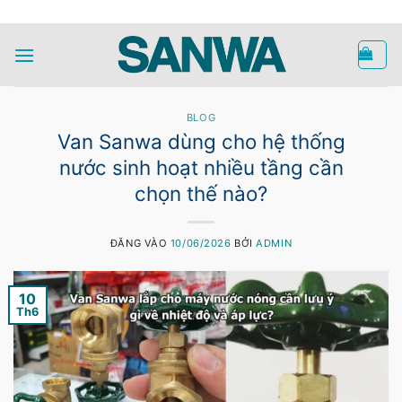
Bỏ
HOTLINE
qua
nội
dung
BLOG
Van Sanwa dùng cho hệ thống
nước sinh hoạt nhiều tầng cần
chọn thế nào?
ĐĂNG VÀO
10/06/2026
BỞI
ADMIN
10
Th6