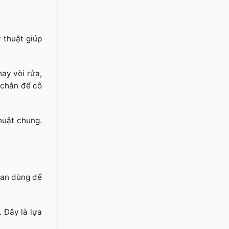
 thuật giúp
hay vòi rửa,
 chắn để cô
huật chung.
van dùng để
 Đây là lựa