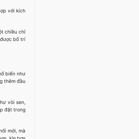
ợp với kích
t chiều chỉ
được bố trí
hổ biến như
ng thêm đầu
hư vòi sen,
p đặt trong
nối mới, mà
ơn, kín hơn