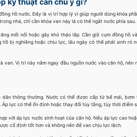
p kỹ thuật cần chú ý gì?
ồng hồ nước. Đây là vị trí hợp lý vì giúp người dùng khóa ph
trong nhà, chỉ cần khóa van này là có thể ngắt nước phía sau.
căng mối nối hoặc gây khó tháo lắp. Cần giữ cụm đồng hồ v
hồ bị nghiêng hoặc chịu lực, lâu ngày có thể phát sinh rò n
và van. Vị trí này nằm ngay đầu nguồn nước vào căn hộ, nên 
 dân thông thường. Nước có thể được cấp từ bể mái, bơm 
 Áp lực có thể ổn định hoặc thay đổi tùy tầng, tùy thời điểm 
 hợp với áp lực nước sinh hoạt của căn hộ. Nếu áp lực cao ho
ược cố định tốt hơn và không nên để van chịu lực lệch.