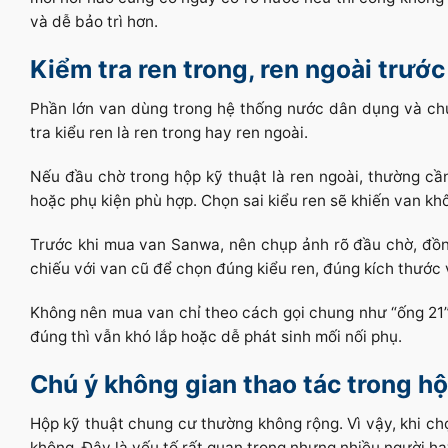
và dễ bảo trì hơn.
Kiểm tra ren trong, ren ngoài trướ
Phần lớn van dùng trong hệ thống nước dân dụng và chun
tra kiểu ren là ren trong hay ren ngoài.
Nếu đầu chờ trong hộp kỹ thuật là ren ngoài, thường cầ
hoặc phụ kiện phù hợp. Chọn sai kiểu ren sẽ khiến van kh
Trước khi mua van Sanwa, nên chụp ảnh rõ đầu chờ, đồn
chiếu với van cũ để chọn đúng kiểu ren, đúng kích thước
Không nên mua van chỉ theo cách gọi chung như “ống 21
đúng thì vẫn khó lắp hoặc dễ phát sinh mối nối phụ.
Chú ý không gian thao tác trong hộ
Hộp kỹ thuật chung cư thường không rộng. Vì vậy, khi c
không. Đây là yếu tố rất quan trọng nhưng nhiều người ha