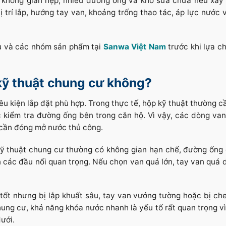
có không gian hẹp, nhiều đường ống và khó sửa chữa nếu xảy 
ị trí lắp, hướng tay van, khoảng trống thao tác, áp lực nước
u và các nhóm sản phẩm tại
Sanwa Việt Nam
trước khi lựa c
kỹ thuật chung cư không?
ều kiện lắp đặt phù hợp. Trong thực tế, hộp kỹ thuật thường c
oặc kiểm tra đường ống bên trong căn hộ. Vì vậy, các dòng va
 cần đóng mở nước thủ công.
kỹ thuật chung cư thường có không gian hạn chế, đường ống 
n các đầu nối quan trọng. Nếu chọn van quá lớn, tay van quá d
 tốt nhưng bị lắp khuất sâu, tay van vướng tường hoặc bị ch
 chung cư, khả năng khóa nước nhanh là yếu tố rất quan trọng v
ưới.