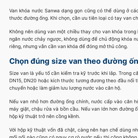
Van khóa nước Sanwa dạng gọn cũng có thể dùng ở các v
thước đường ống. Khi chọn, cần ưu tiên loại có tay van c
Không nên dùng van một chiều thay cho van khóa trong h
ngăn nước chảy ngược, không dùng để chủ động khóa nướ
riêng, nhưng vẫn cần van khóa để đóng mở thủ công.
Chọn đúng size van theo đường ốn
Size van là yếu tố cần kiểm tra kỹ trước khi lắp. Trong
DN15, DN20 hoặc kích thước tương đương theo đầu nối th
chuyển hoặc làm giảm lưu lượng nước vào căn hộ.
Nếu van nhỏ hơn đường ống chính, nước cấp vào căn hộ c
máy giặt, chậu rửa và bồn cầu. Nếu van lớn hơn đường ố
hộp kỹ thuật trở nên cồng kềnh.
Với hộp kỹ thuật vốn đã chật, càng nên hạn chế dùng nh
mối nối nào cũng có nguy cơ rò nước nếu thi công không 