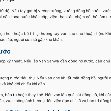
h 90 độ. Nếu tay gạt bị vướng tường, vướng đồng hồ nước, vướ
hi cần khóa nước khẩn cấp, việc thao tác chậm có thể làm nư
ọn hơn hoặc bố trí lại hướng tay van sao cho thuận tiện. Kh
háo lắp, người sửa sẽ gặp khó khăn.
nước
hộp kỹ thuật. Nếu lắp van Sanwa gần đồng hồ nước, cần chú
lượng nước tiêu thụ. Nếu van che khuất mặt đồng hồ, người 
 và khó đối chiếu khi cần.
a, bảo trì hoặc thay thế. Nếu van lắp quá sát đồng hồ, khi cầ
ước, vừa không ảnh hưởng đến việc đọc chỉ số và bảo trì đồng 