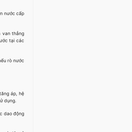
ần nước cấp
à van thẳng
ước tại các
nếu rò nước
tăng áp, hệ
sử dụng.
ặc dao động