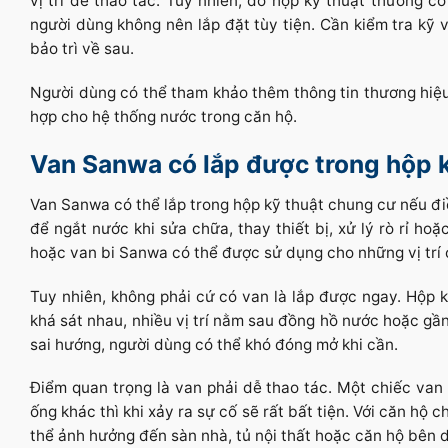
vị trí dễ thao tác. Tuy nhiên, do hộp kỹ thuật thường 
người dùng không nên lắp đặt tùy tiện. Cần kiểm tra kỹ v
bảo trì về sau.
Người dùng có thể tham khảo thêm thông tin thương hiệ
hợp cho hệ thống nước trong căn hộ.
Van Sanwa có lắp được trong hộp 
Van Sanwa có thể lắp trong hộp kỹ thuật chung cư nếu đi
để ngắt nước khi sửa chữa, thay thiết bị, xử lý rò rỉ h
hoặc van bi Sanwa có thể được sử dụng cho những vị trí
Tuy nhiên, không phải cứ có van là lắp được ngay. Hộp 
khá sát nhau, nhiều vị trí nằm sau đồng hồ nước hoặc gầ
sai hướng, người dùng có thể khó đóng mở khi cần.
Điểm quan trọng là van phải dễ thao tác. Một chiếc van
ống khác thì khi xảy ra sự cố sẽ rất bất tiện. Với căn hộ
thể ảnh hưởng đến sàn nhà, tủ nội thất hoặc căn hộ bên d