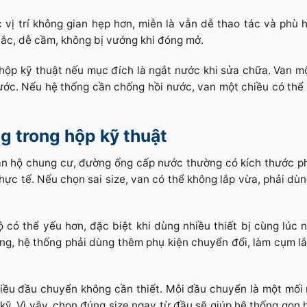
ị trí không gian hẹp hơn, miễn là vẫn dễ thao tác và phù h
hắc, dễ cầm, không bị vướng khi đóng mở.
ộp kỹ thuật nếu mục đích là ngắt nước khi sửa chữa. Van mộ
c. Nếu hệ thống cần chống hồi nước, van một chiều có thể 
g trong hộp kỹ thuật
 căn hộ chung cư, đường ống cấp nước thường có kích thước p
ực tế. Nếu chọn sai size, van có thể không lắp vừa, phải dù
ó thể yếu hơn, đặc biệt khi dùng nhiều thiết bị cùng lúc n
ng, hệ thống phải dùng thêm phụ kiện chuyển đổi, làm cụm lắ
iều đầu chuyển không cần thiết. Mỗi đầu chuyển là một mối 
kỹ. Vì vậy, chọn đúng size ngay từ đầu sẽ giúp hệ thống gọn h