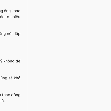
ng ống khác
ớc rò nhiều
ông nên lắp
 ý không để
dùng sẽ khó
n tháo đồng
hồ.