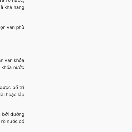
ra rò nước,
 và khả năng
họn van phù
ần van khóa
n khóa nước
được bố trí
ài hoặc lắp
e bởi đường
ì rò nước có