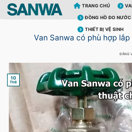
Bỏ
TRANG CHỦ
VA
qua
nội
ĐỒNG HỒ ĐO NƯỚC
dung
THIẾT BỊ VỆ SINH
Van Sanwa có phù hợp lắp 
ĐĂNG 
10
Th6