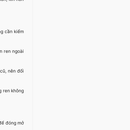
ng cần kiểm
n ren ngoài
cũ, nên đối
g ren không
 để đóng mở